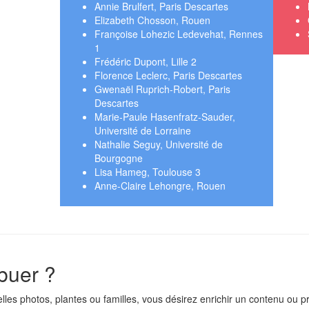
Annie Brulfert, Paris Descartes
Elizabeth Chosson, Rouen
Françoise Lohezic Ledevehat, Rennes
1
Frédéric Dupont, Lille 2
Florence Leclerc, Paris Descartes
Gwenaël Ruprich-Robert, Paris
Descartes
Marie-Paule Hasenfratz-Sauder,
Université de Lorraine
Nathalie Seguy, Université de
Bourgogne
Lisa Hameg, Toulouse 3
Anne-Claire Lehongre, Rouen
buer ?
les photos, plantes ou familles, vous désirez enrichir un contenu ou pr