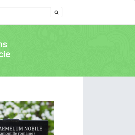
ns
cie